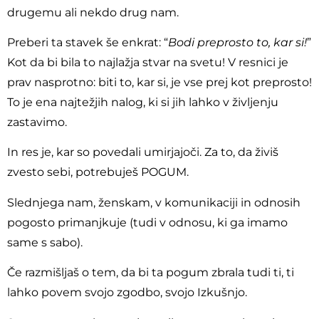
drugemu ali nekdo drug nam.
Preberi ta stavek še enkrat: “
Bodi preprosto to, kar si!
”
Kot da bi bila to najlažja stvar na svetu! V resnici je
prav nasprotno: biti to, kar si, je vse prej kot preprosto!
To je ena najtežjih nalog, ki si jih lahko v življenju
zastavimo.
In res je, kar so povedali umirjajoči. Za to, da živiš
zvesto sebi, potrebuješ POGUM.
Slednjega nam, ženskam, v komunikaciji in odnosih
pogosto primanjkuje (tudi v odnosu, ki ga imamo
same s sabo).
Če razmišljaš o tem, da bi ta pogum zbrala tudi ti, ti
lahko povem svojo zgodbo, svojo Izkušnjo.