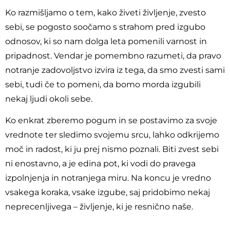
Ko razmišljamo o tem, kako živeti življenje, zvesto
sebi, se pogosto soočamo s strahom pred izgubo
odnosov, ki so nam dolga leta pomenili varnost in
pripadnost. Vendar je pomembno razumeti, da pravo
notranje zadovoljstvo izvira iz tega, da smo zvesti sami
sebi, tudi če to pomeni, da bomo morda izgubili
nekaj ljudi okoli sebe.
Ko enkrat zberemo pogum in se postavimo za svoje
vrednote ter sledimo svojemu srcu, lahko odkrijemo
moč in radost, ki ju prej nismo poznali. Biti zvest sebi
ni enostavno, a je edina pot, ki vodi do pravega
izpolnjenja in notranjega miru. Na koncu je vredno
vsakega koraka, vsake izgube, saj pridobimo nekaj
neprecenljivega – življenje, ki je resnično naše.