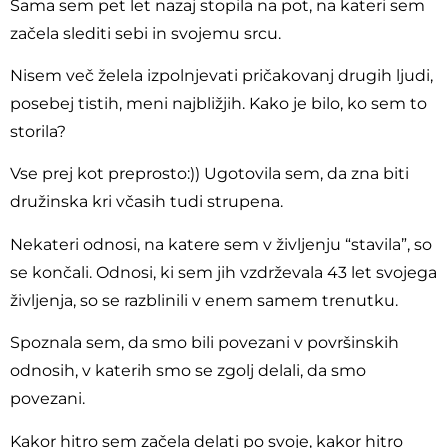
Sama sem pet let nazaj stopila na pot, na kateri sem
začela slediti sebi in svojemu srcu.
Nisem več želela izpolnjevati pričakovanj drugih ljudi,
posebej tistih, meni najbližjih. Kako je bilo, ko sem to
storila?
Vse prej kot preprosto:)) Ugotovila sem, da zna biti
družinska kri včasih tudi strupena.
Nekateri odnosi, na katere sem v življenju “stavila”, so
se končali. Odnosi, ki sem jih vzdrževala 43 let svojega
življenja, so se razblinili v enem samem trenutku.
Spoznala sem, da smo bili povezani v površinskih
odnosih, v katerih smo se zgolj delali, da smo
povezani.
Kakor hitro sem začela delati po svoje, kakor hitro