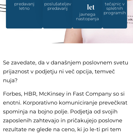
predavanj
poslušateljev
tečajnic v
let
letno
predavanj
spletnih
programih
javnega
nastopanja
Se zavedate, da v današnjem poslovnem svetu
prijaznost v podjetju ni več opcija, temveč
nuja?
Forbes, HBR, McKinsey in Fast Company so si
enotni. Korporativno komuniciranje prevečkrat
spominja na bojno polje. Podjetja od svojih
zaposlenih zahtevajo in pričakujejo poslovne
rezultate ne glede na ceno, ki jo le-ti pri tem