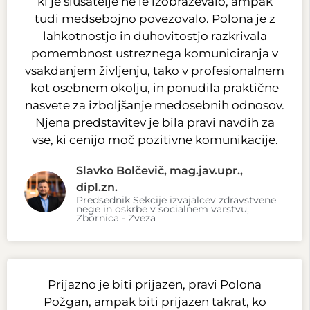
ki je slušatelje ne le izobraževalo, ampak
tudi medsebojno povezovalo. Polona je z
lahkotnostjo in duhovitostjo razkrivala
pomembnost ustreznega komuniciranja v
vsakdanjem življenju, tako v profesionalnem
kot osebnem okolju, in ponudila praktične
nasvete za izboljšanje medosebnih odnosov.
Njena predstavitev je bila pravi navdih za
vse, ki cenijo moč pozitivne komunikacije.
Slavko Bolčevič, mag.jav.upr.,
dipl.zn.
Predsednik Sekcije izvajalcev zdravstvene
nege in oskrbe v socialnem varstvu,
Zbornica - Zveza
Prijazno je biti prijazen, pravi Polona
Požgan, ampak biti prijazen takrat, ko