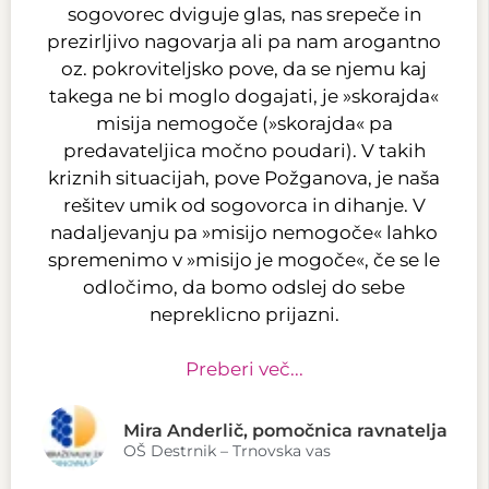
sogovorec dviguje glas, nas srepeče in
prezirljivo nagovarja ali pa nam arogantno
oz. pokroviteljsko pove, da se njemu kaj
takega ne bi moglo dogajati, je »skorajda«
misija nemogoče (»skorajda« pa
predavateljica močno poudari). V takih
kriznih situacijah, pove Požganova, je naša
rešitev umik od sogovorca in dihanje. V
nadaljevanju pa »misijo nemogoče« lahko
spremenimo v »misijo je mogoče«, če se le
odločimo, da bomo odslej do sebe
nepreklicno prijazni.
Preberi več...
Mira Anderlič, pomočnica ravnatelja
OŠ Destrnik – Trnovska vas