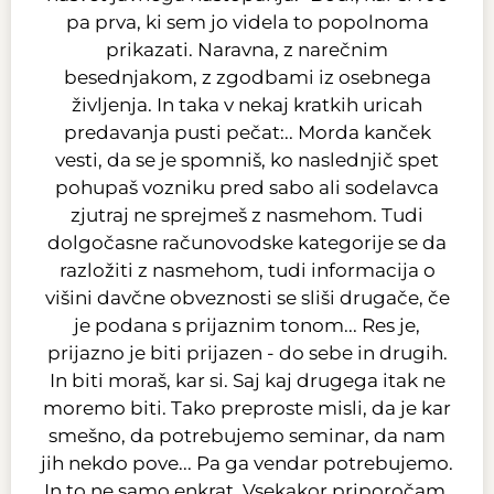
pa prva, ki sem jo videla to popolnoma
prikazati. Naravna, z narečnim
besednjakom, z zgodbami iz osebnega
življenja. In taka v nekaj kratkih uricah
predavanja pusti pečat:.. Morda kanček
vesti, da se je spomniš, ko naslednjič spet
pohupaš vozniku pred sabo ali sodelavca
zjutraj ne sprejmeš z nasmehom. Tudi
dolgočasne računovodske kategorije se da
razložiti z nasmehom, tudi informacija o
višini davčne obveznosti se sliši drugače, če
je podana s prijaznim tonom... Res je,
prijazno je biti prijazen - do sebe in drugih.
In biti moraš, kar si. Saj kaj drugega itak ne
moremo biti. Tako preproste misli, da je kar
smešno, da potrebujemo seminar, da nam
jih nekdo pove... Pa ga vendar potrebujemo.
In to ne samo enkrat. Vsekakor priporočam.