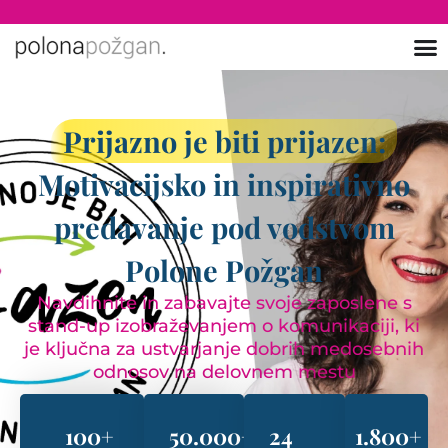
Prijazno je biti prijazen:
Motivacijsko in inspirativno
predavanje pod vodstvom
Polone Požgan
Navdihnite in zabavajte svoje zaposlene s
stand-up izobraževanjem o komunikaciji, ki
je ključna za ustvarjanje dobrih medosebnih
odnosov na delovnem mestu
100
+
50.000
+
24
1.800
+