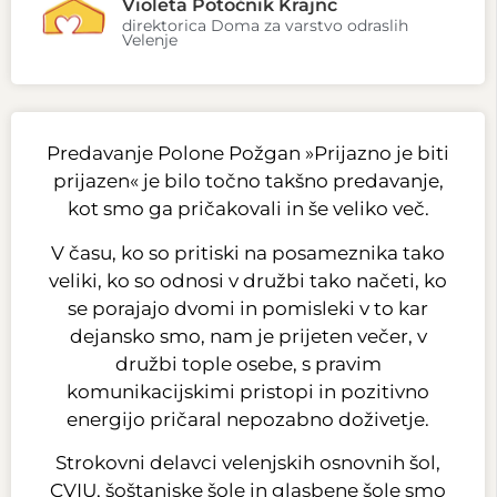
Violeta Potočnik Krajnc
direktorica Doma za varstvo odraslih
Velenje
Predavanje Polone Požgan »Prijazno je biti
prijazen« je bilo točno takšno predavanje,
kot smo ga pričakovali in še veliko več.
V času, ko so pritiski na posameznika tako
veliki, ko so odnosi v družbi tako načeti, ko
se porajajo dvomi in pomisleki v to kar
dejansko smo, nam je prijeten večer, v
družbi tople osebe, s pravim
komunikacijskimi pristopi in pozitivno
energijo pričaral nepozabno doživetje.
Strokovni delavci velenjskih osnovnih šol,
CVIU, šoštanjske šole in glasbene šole smo