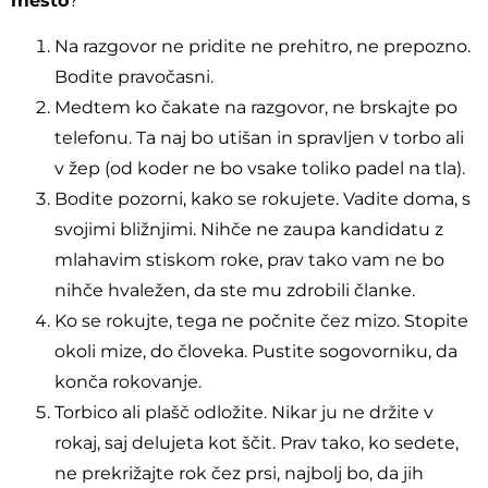
mesto
?
Na razgovor ne pridite ne prehitro, ne prepozno.
Bodite pravočasni.
Medtem ko čakate na razgovor, ne brskajte po
telefonu. Ta naj bo utišan in spravljen v torbo ali
v žep (od koder ne bo vsake toliko padel na tla).
Bodite pozorni, kako se rokujete. Vadite doma, s
svojimi bližnjimi. Nihče ne zaupa kandidatu z
mlahavim stiskom roke, prav tako vam ne bo
nihče hvaležen, da ste mu zdrobili članke.
Ko se rokujte, tega ne počnite čez mizo. Stopite
okoli mize, do človeka. Pustite sogovorniku, da
konča rokovanje.
Torbico ali plašč odložite. Nikar ju ne držite v
rokaj, saj delujeta kot ščit. Prav tako, ko sedete,
ne prekrižajte rok čez prsi, najbolj bo, da jih