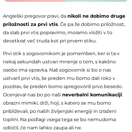
Angleški pregovor pravi, da
nikoli ne dobimo druge
priložnosti za prvi vtis
. Če pa že dobimo priložnost,
da slab prvi vtis popravimo, moramo vložiti v to
devetkrat več truda kot pri prvem stiku.
Prvi stik s sogovornikom je pomemben, ker si ta v
nekaj sekundah ustvari mnenje o tem, s kakšno
osebo ima opravka. Naš sogovornik si bo o nas
ustvaril prvi vtis, še preden mu bomo dali roko v
pozdrav, še preden bomo spregovorili prvo besedo.
Ocenjeval nas bo po naši
neverbalni komunikaciji
:
obrazni mimiki, drži, hoji, s katero se mu bomo
približevali, po naših življenjski energiji in izraženi
toplini. Na podlagi vsega tega se bo nemudoma
odločil, če nam lahko zaupa ali ne.