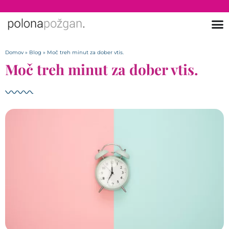
Domov
»
Blog
»
Moč treh minut za dober vtis.
Moč treh minut za dober vtis.