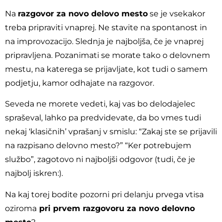
Na
razgovor za novo delovo mesto
se je vsekakor
treba pripraviti vnaprej. Ne stavite na spontanost in
na improvozacijo. Slednja je najboljša, če je vnaprej
pripravljena. Pozanimati se morate tako o delovnem
mestu, na katerega se prijavljate, kot tudi o samem
podjetju, kamor odhajate na razgovor.
Seveda ne morete vedeti, kaj vas bo delodajelec
spraševal, lahko pa predvidevate, da bo vmes tudi
nekaj ‘klasičnih’ vprašanj v smislu: “Zakaj ste se prijavili
na razpisano delovno mesto?” “Ker potrebujem
službo”, zagotovo ni najboljši odgovor (tudi, če je
najbolj iskren:).
Na kaj torej bodite pozorni pri delanju prvega vtisa
oziroma
pri prvem razgovoru za novo delovno