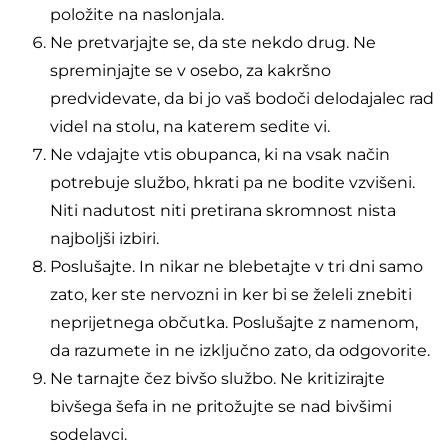
položite na naslonjala.
Ne pretvarjajte se, da ste nekdo drug. Ne
spreminjajte se v osebo, za kakršno
predvidevate, da bi jo vaš bodoči delodajalec rad
videl na stolu, na katerem sedite vi.
Ne vdajajte vtis obupanca, ki na vsak način
potrebuje službo, hkrati pa ne bodite vzvišeni.
Niti nadutost niti pretirana skromnost nista
najboljši izbiri.
Poslušajte. In nikar ne blebetajte v tri dni samo
zato, ker ste nervozni in ker bi se želeli znebiti
neprijetnega občutka. Poslušajte z namenom,
da razumete in ne izključno zato, da odgovorite.
Ne tarnajte čez bivšo službo. Ne kritizirajte
bivšega šefa in ne pritožujte se nad bivšimi
sodelavci.