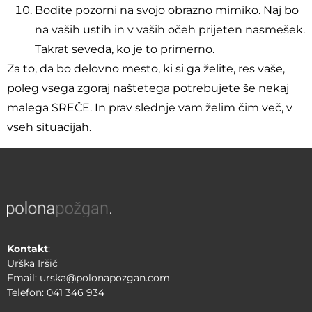
Bodite pozorni na svojo obrazno mimiko. Naj bo
na vaših ustih in v vaših očeh prijeten nasmešek.
Takrat seveda, ko je to primerno.
Za to, da bo delovno mesto, ki si ga želite, res vaše,
poleg vsega zgoraj naštetega potrebujete še nekaj
malega SREČE. In prav slednje vam želim čim več, v
vseh situacijah.
Kontakt
:
Urška Iršič
Email: urska@polonapozgan.com
Telefon: 041 346 934